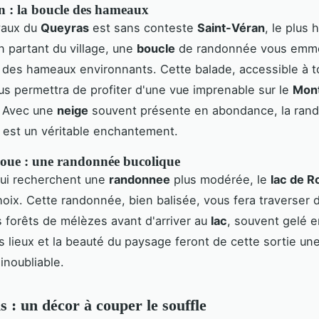
n : la boucle des hameaux
yaux du
Queyras
est sans conteste
Saint-Véran
, le plus 
n partant du village, une
boucle
de randonnée vous emmè
des hameaux environnants. Cette balade, accessible à t
us permettra de profiter d'une vue imprenable sur le
Mont
. Avec une
neige
souvent présente en abondance, la ran
 est un véritable enchantement.
Roue : une randonnée bucolique
qui recherchent une
randonnee
plus modérée, le
lac de R
hoix. Cette randonnée, bien balisée, vous fera traverser 
 forêts de mélèzes avant d'arriver au
lac
, souvent gelé e
s lieux et la beauté du paysage feront de cette sortie un
inoubliable.
s : un décor à couper le souffle