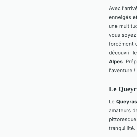
Avec l'arriv
enneigés et
une multitu
vous soyez
forcément u
découvrir l
Alpes
. Pré
l'aventure !
Le Queyra
Le
Queyras
amateurs 
pittoresque
tranquillité.