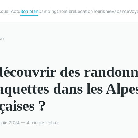
cueil
Actu
Bon plan
Camping
Croisière
Location
Tourisme
Vacance
Voy
an
écouvrir des randonn
aquettes dans les Alpe
çaises ?
 juin 2024 — 4 min de lecture