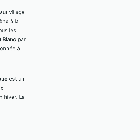
haut village
ne à la
ous les
 Blanc
par
donnée à
oue
est un
de
n hiver. La
e