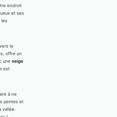
tre endroit
ueux et ses
 les
vers la
s, offre un
ec une
neige
e est
aire à ne
s pentes et
 vallée.
es !