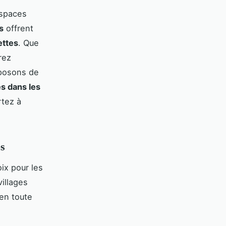
espaces
s
offrent
ettes
. Que
rez
oposons de
s dans les
rtez à
es
ix pour les
illages
en toute