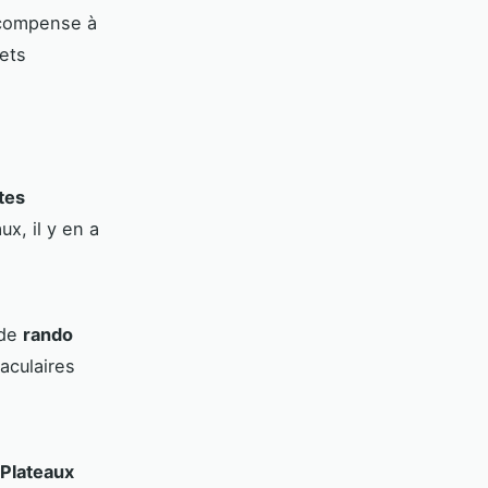
écompense à
ets
tes
x, il y en a
 de
rando
aculaires
 Plateaux