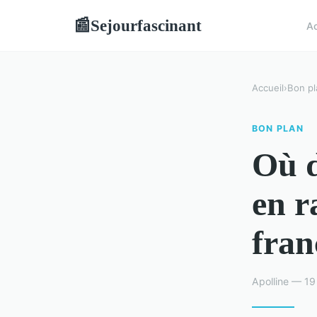
Sejourfascinant
📰
Ac
Accueil
›
Bon pl
BON PLAN
Où d
en r
fran
Apolline — 19