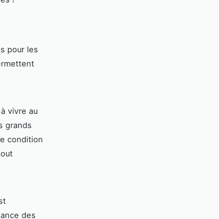
s pour les
permettent
à vivre au
s grands
e condition
tout
st
sance des