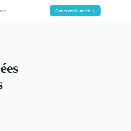
age
Observer la carte →
ées
s