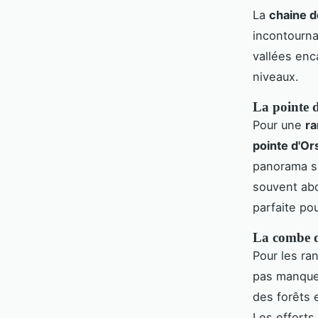
La
chaine d
incontourna
vallées enc
niveaux.
La pointe d
Pour une
ra
pointe d'Or
panorama s
souvent abo
parfaite po
La combe d
Pour les ra
pas manquer
des forêts 
Les efforts