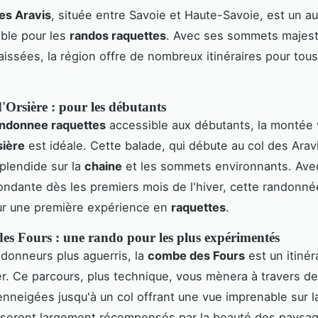
es Aravis
, située entre Savoie et Haute-Savoie, est un au
ble pour les
randos raquettes
. Avec ses sommets majest
aissées, la région offre de nombreux itinéraires pour tous
'Orsière : pour les débutants
ndonnee raquettes
accessible aux débutants, la montée 
sière
est idéale. Cette balade, qui débute au col des Aravi
plendide sur la
chaine
et les sommets environnants. Av
ndante dès les premiers mois de l'hiver, cette randonné
ur une première expérience en
raquettes
.
es Fours : une rando pour les plus expérimentés
ndonneurs plus aguerris, la
combe des Fours
est un itinér
. Ce parcours, plus technique, vous mènera à travers de
enneigées jusqu'à un col offrant une vue imprenable sur la
 seront largement récompensés par la beauté des paysag